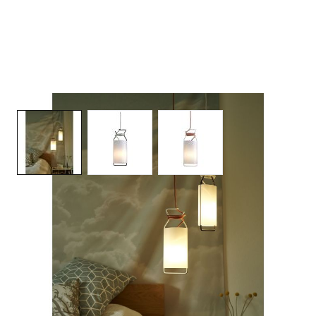
View larger image
View larger image
View larger image
Spool S Lichtprojekte
Wenig Material, viel Funktion und Licht auf jedem Niveau.
Über dem Esstisch, über dem Sofa und im Eingang - Ein
Gentleman für viele Dienste. Die Höhe der Leuchte lässt
sich leicht verstellen, indem man das flexible Kabel wie auf