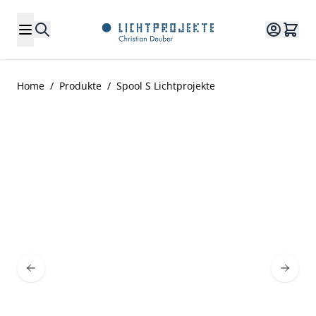
Direkt zum Inhalt
Home
/
Produkte
/
Spool S Lichtprojekte
Main image
Click to view image in fullscreen